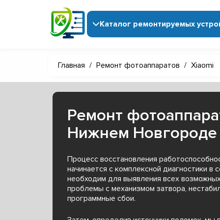
Каталог ремонтируемых устро
Главная
/
Ремонт фотоаппаратов
/
Xiaomi
Ремонт фотоаппарат
Нижнем Новгороде
Процесс восстановления работоспособнос
начинается с комплексной диагностики в с
необходим для выявления всех возможных
проблемы с механизмом затвора, нестаби
программные сбои.
Затем, определив источники поломок, мы