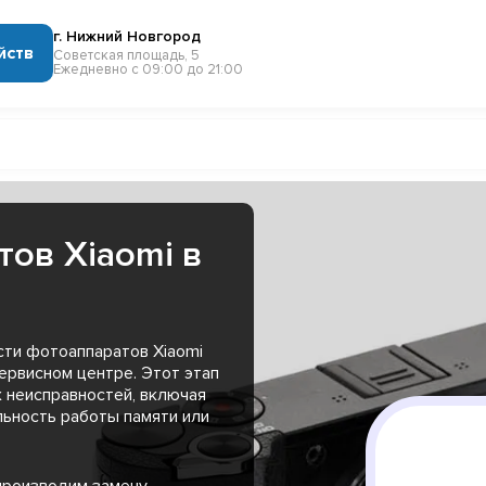
г. Нижний Новгород
йств
Советская площадь, 5
Ежедневно с 09:00 до 21:00
ов Xiaomi в
ти фотоаппаратов Xiaomi
ервисном центре. Этот этап
 неисправностей, включая
льность работы памяти или
 производим замену