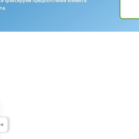
кже фиксируем предпочтения клиента
та.
◄