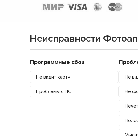
Неисправности Фотоап
Программные сбои
Пробл
Не видит карту
Не ви
Проблемы с ПО
Не фо
Нече
Полос
Мылит