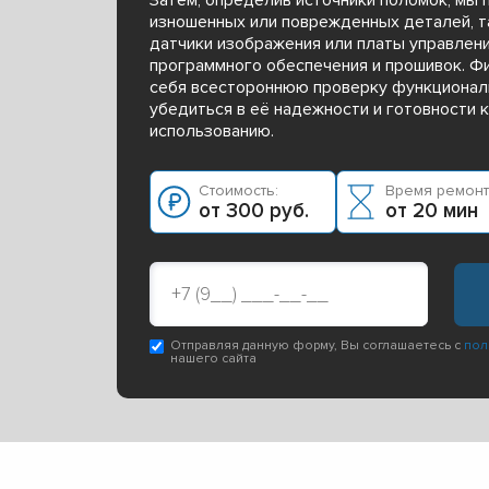
изношенных или поврежденных деталей, т
датчики изображения или платы управлен
программного обеспечения и прошивок. Ф
себя всестороннюю проверку функционал
убедиться в её надежности и готовности 
использованию.
Стоимость:
Время ремонт
от 300 руб.
от 20 мин
Отправляя данную форму, Вы соглашаетесь с
пол
нашего сайта