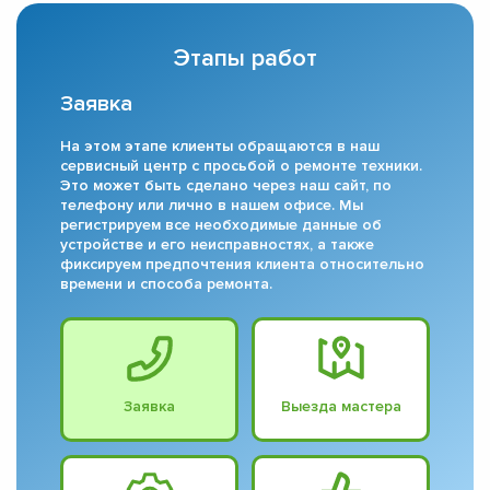
Этапы работ
Заявка
На этом этапе клиенты обращаются в наш
сервисный центр с просьбой о ремонте техники.
Это может быть сделано через наш сайт, по
телефону или лично в нашем офисе. Мы
регистрируем все необходимые данные об
устройстве и его неисправностях, а также
фиксируем предпочтения клиента относительно
времени и способа ремонта.
Заявка
Выезда мастера