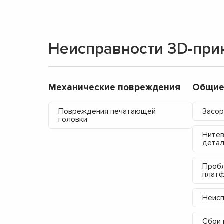
Неисправности 3D-прин
Механические повреждения
Общие
Повреждения печатающей
Засор
головки
Нитев
дета
Пробл
плат
Неисп
Сбои 