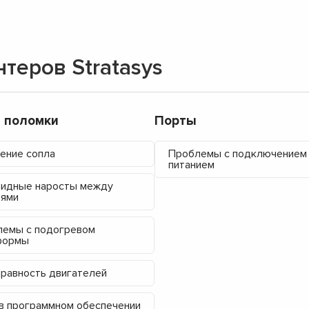
теров Stratasys
 поломки
Порты
ение сопла
Проблемы с подключением
питанием
идные наросты между
лями
емы с подогревом
формы
▼
равность двигателей
▼
в программном обеспечении
▼