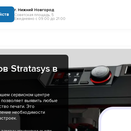
г. Нижний Новгород
йств
Советская площадь, 5
Ежедневно с 09:00 до 21:00
в Stratasys в
нашем сервисном центре
о позволяет выявить любые
тво печати. Это
еление необходимости
астроек.
 замену изношенных или