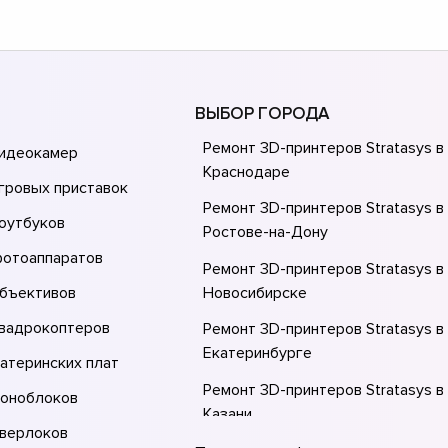
ВЫБОР ГОРОДА
Ремонт 3D-принтеров Stratasys в
видеокамер
Краснодаре
гровых приставок
Ремонт 3D-принтеров Stratasys в
оутбуков
Ростове-на-Донy
фотоаппаратов
Ремонт 3D-принтеров Stratasys в
объективов
Новосибирске
квадрокоптеров
Ремонт 3D-принтеров Stratasys в
Екатеринбурге
атеринских плат
Ремонт 3D-принтеров Stratasys в
моноблоков
Казани
оверлоков