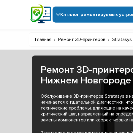
Каталог ремонтируемых устро
Главная
/
Ремонт 3D-принтеров
/
Stratasys
Ремонт 3D-принтеро
Нижнем Новгороде
Обслуживание 3D-принтеров Stratasys в 
начинается с тщательной диагностики, чт
технические проблемы, влияющие на качес
критический шаг, направленный на опред
замены компонентов или корректировки н
Затем следует этап ремонта, включающий