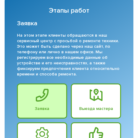
Этапы работ
Заявка
На этом этапе клиенты обращаются в наш
сервисный центр с просьбой о ремонте техники.
Это может быть сделано через наш сайт, по
телефону или лично в нашем офисе. Мы
регистрируем все необходимые данные об
устройстве и его неисправностях, а также
фиксируем предпочтения клиента относительно
времени и способа ремонта.
Заявка
Выезда мастера